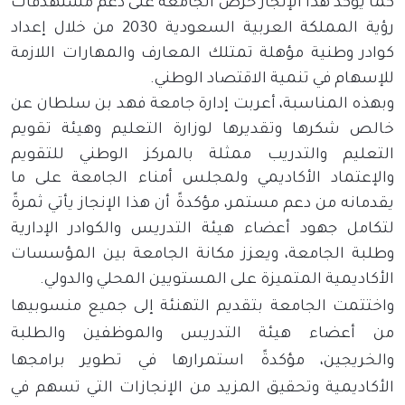
كما يؤكد هذا الإنجاز حرص الجامعة على دعم مستهدفات
رؤية المملكة العربية السعودية 2030 من خلال إعداد
كوادر وطنية مؤهلة تمتلك المعارف والمهارات اللازمة
للإسهام في تنمية الاقتصاد الوطني
.
وبهذه المناسبة، أعربت إدارة جامعة فهد بن سلطان عن
خالص شكرها وتقديرها لوزارة التعليم
وهيئة تقويم
التعليم والتدريب ممثلة بالمركز الوطني للتقويم
والإعتماد الأكاديمي
ولمجلس أمناء الجامعة على ما
يقدمانه من دعم مستمر، مؤكدةً أن هذا الإنجاز يأتي ثمرةً
لتكامل جهود أعضاء هيئة التدريس والكوادر الإدارية
وطلبة الجامعة، ويعزز مكانة الجامعة بين المؤسسات
الأكاديمية المتميزة على المستويين المحلي والدولي
.
واختتمت الجامعة بتقديم التهنئة إلى جميع منسوبيها
من أعضاء هيئة التدريس والموظفين والطلبة
والخريجين، مؤكدةً استمرارها في تطوير برامجها
الأكاديمية وتحقيق المزيد من الإنجازات التي تسهم في