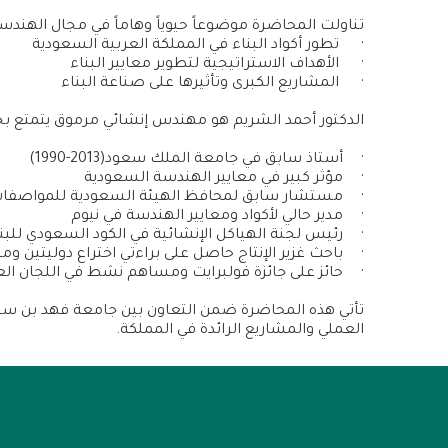
تناولت المحاضرة موضوعاً حيوياً وهاماً في مجال الهند
·
تطور أكواد البناء في المملكة العربية السعودية
·
الأهداف الاستراتيجية لتطوير معايير البناء
·
المشاريع الكبرى وتأثيرها على صناعة البناء
الدكتور أحمد الشريم هو مهندس إنشائي مرموق يتمتع ب
·
أستاذ سابق في جامعة الملك سعود
(1990-2013)
·
مؤثر كبير في معايير الهندسة السعودية
·
مستشار سابق لمحافظ الهيئة السعودية للمواصفات
·
مدير حالي لأكواد ومعايير الهندسة في نيوم
·
رئيس لجنة الهياكل الإنشائية في الكود السعودي للبناء م
·
باحث غزير الإنتاج حاصل على براءتي اختراع دوليتين و
·
حائز على جائزة فولبرايت ومساهم نشط في اللجان الع
تأتي هذه المحاضرة ضمن التعاون بين جامعة فهد بن سلط
العملي والمشاريع الرائدة في المملكة.