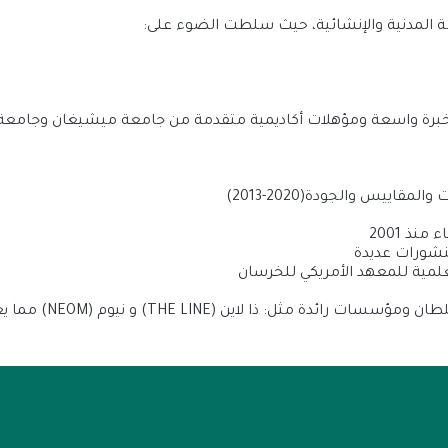
سة المدنية والإنشائية، حيث سلطت الضوء على:
خبرة واسعة ومؤهلات أكاديمية متقدمة من جامعة ميشيغان وجامعة ا
 والمقاييس والجودة
(2013-2020)
نذ 2001
منشورات عديدة
لمية للمعهد الأمريكي للخرسان
ان ومؤسسات رائدة مثل: ذا لاين (
THE LINE
)
و نيوم (
NEOM
) مما ي